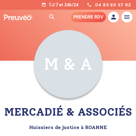
04 85 69 57 82
7J/7 et 24h/24
PRENDRE RDV
M & A
MERCADIÉ & ASSOCIÉS
Huissiers de justice à ROANNE