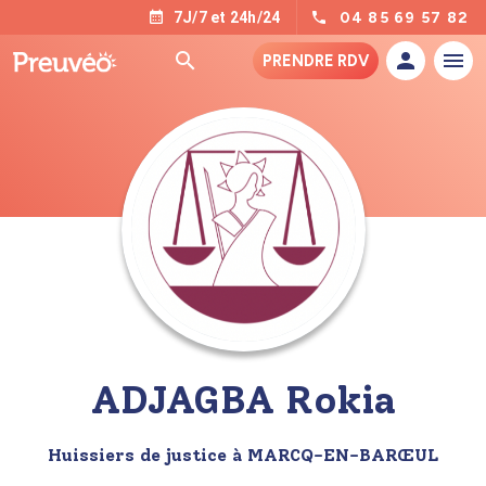
04 85 69 57 82
7J/7 et 24h/24
PRENDRE RDV
ADJAGBA Rokia
Huissiers de justice à MARCQ-EN-BARŒUL