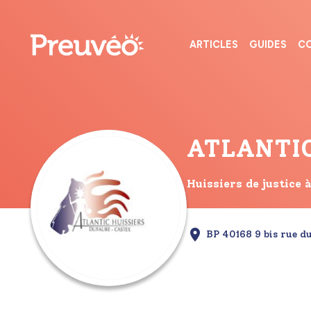
ARTICLES
GUIDES
CO
ATLANTIC
Huissiers de justice
BP 40168 9 bis rue d