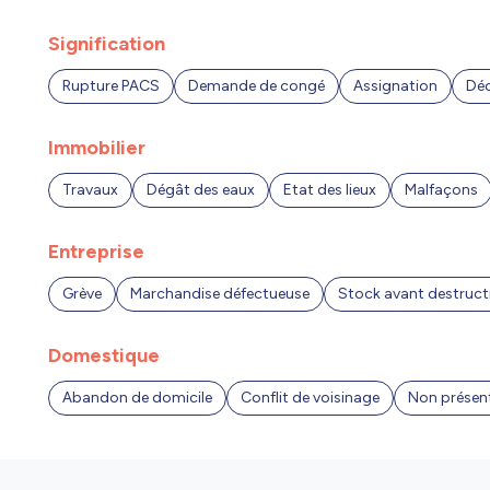
Signification
Rupture PACS
Demande de congé
Assignation
Déc
Immobilier
Travaux
Dégât des eaux
Etat des lieux
Malfaçons
Entreprise
Grève
Marchandise défectueuse
Stock avant destruct
Domestique
Abandon de domicile
Conflit de voisinage
Non présent