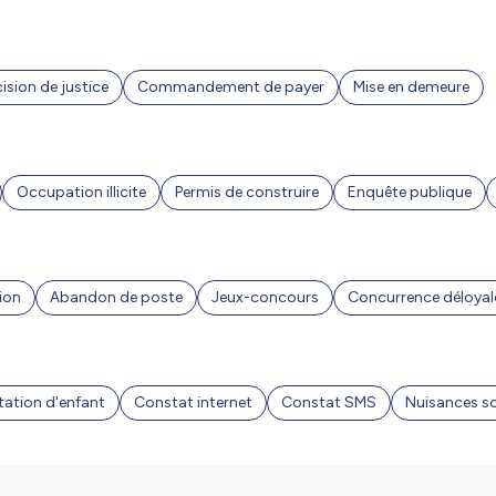
ision de justice
Commandement de payer
Mise en demeure
Occupation illicite
Permis de construire
Enquête publique
ion
Abandon de poste
Jeux-concours
Concurrence déloyal
ation d'enfant
Constat internet
Constat SMS
Nuisances s