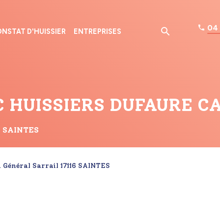
04 
NSTAT D'HUISSIER
ENTREPRISES
 HUISSIERS DUFAURE C
 à SAINTES
u Général Sarrail 17116 SAINTES