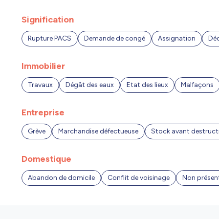
Signification
Rupture PACS
Demande de congé
Assignation
Déc
Immobilier
Travaux
Dégât des eaux
Etat des lieux
Malfaçons
Entreprise
Grève
Marchandise défectueuse
Stock avant destruct
Domestique
Abandon de domicile
Conflit de voisinage
Non présent