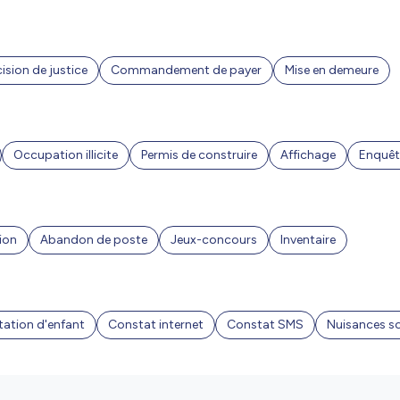
ision de justice
Commandement de payer
Mise en demeure
Occupation illicite
Permis de construire
Affichage
Enquêt
ion
Abandon de poste
Jeux-concours
Inventaire
ation d'enfant
Constat internet
Constat SMS
Nuisances s