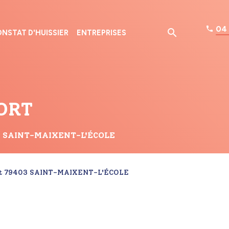
04 
NSTAT D'HUISSIER
ENTREPRISES
ORT
e à SAINT-MAIXENT-L'ÉCOLE
guet 79403 SAINT-MAIXENT-L'ÉCOLE