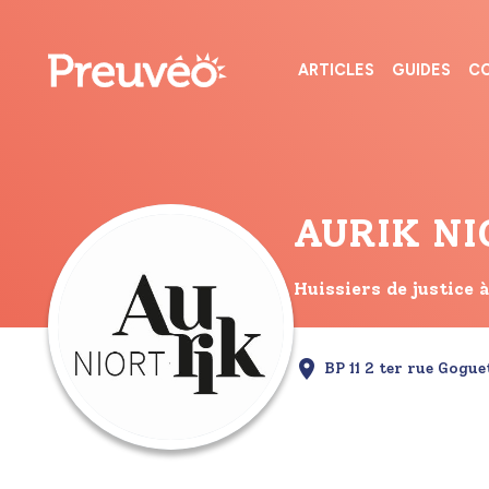
ARTICLES
GUIDES
CO
AURIK NI
Huissiers de justic
BP 11 2 ter rue Go