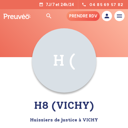
04 85 69 57 82
7J/7 et 24h/24
PRENDRE RDV
H (
H8 (VICHY)
Huissiers de justice à VICHY