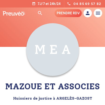
04 85 69 57 82
7J/7 et 24h/24
PRENDRE RDV
M E A
MAZOUE ET ASSOCIES
Huissiers de justice à ARGELÈS-GAZOST