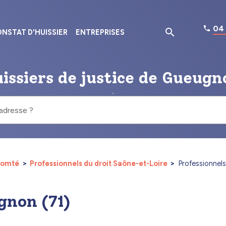
04 
NSTAT D'HUISSIER
ENTREPRISES
issiers de justice de Gueugn
 adresse ?
-Comté
Professionnels du droit Saône-et-Loire
Professionnels
gnon (71)