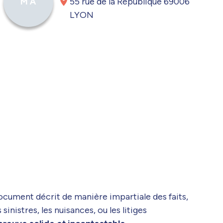
55 rue de la République 69006
M A
LYON
document décrit de manière impartiale des faits,
inistres, les nuisances, ou les litiges