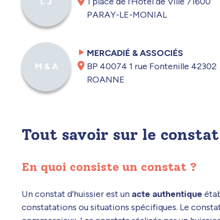
1 place de l'Hôtel de Ville 71600
L J
PARAY-LE-MONIAL
MERCADIÉ & ASSOCIÉS
BP 40074 1 rue Fontenille 42302
M & A
ROANNE
Tout savoir sur le consta
En quoi consiste un constat ?
Un constat d'huissier est un
acte authentique
étab
constatations ou situations spécifiques. Le constat p