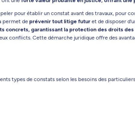
r ont une
forte valeur probante en justice, offrant une
appeler pour établir un constat avant des travaux, pour c
la permet de
prévenir tout litige futur
et de disposer d'u
its concrets, garantissant la protection des droits de
reux conflicts. Cette démarche juridique offre des avanta
rents types de constats selon les besoins des particuliers