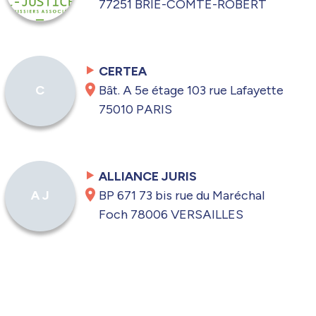
77251 BRIE-COMTE-ROBERT
CERTEA
Bât. A 5e étage 103 rue Lafayette
C
75010 PARIS
ALLIANCE JURIS
BP 671 73 bis rue du Maréchal
A J
Foch 78006 VERSAILLES