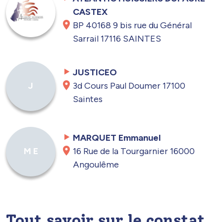
CASTEX
BP 40168 9 bis rue du Général
Sarrail 17116 SAINTES
JUSTICEO
3d Cours Paul Doumer 17100
J
Saintes
MARQUET Emmanuel
16 Rue de la Tourgarnier 16000
M E
Angoulême
Tout savoir sur le constat