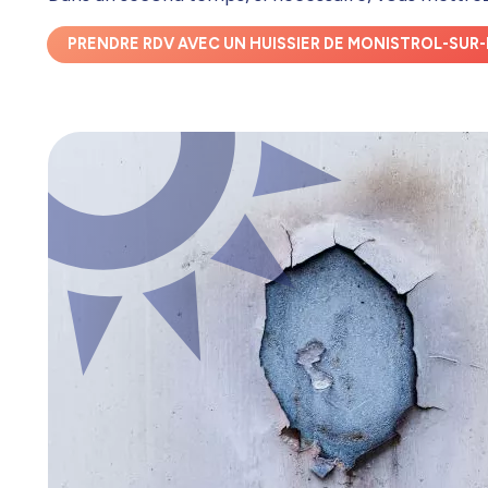
PRENDRE RDV AVEC UN HUISSIER DE MONISTROL-SUR-L