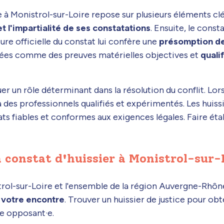
e à Monistrol-sur-Loire repose sur plusieurs éléments clés
et l'impartialité de ses constatations
. Ensuite, le const
ure officielle du constat lui confère une
présomption de
érées comme des preuves matérielles objectives et
quali
uer un rôle déterminant dans la résolution du conflit. Lor
 à des professionnels qualifiés et expérimentés. Les huis
s fiables et conformes aux exigences légales. Faire éta
 constat d'huissier à Monistrol-sur-
istrol-sur-Loire et l'ensemble de la région Auvergne-Rhô
à votre encontre
. Trouver un huissier de justice pour obt
·e opposant·e.