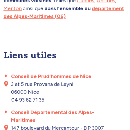
communes voisines
, telles que
Cannes
,
Antibes
,
Menton
ainsi que
dans l’ensemble du
département
des Alpes-Maritimes (06)
.
Liens utiles
Conseil de Prud'hommes de Nice
3 et 5 rue Provana de Leyni
06000 Nice
04 93 62 71 35
Conseil Départemental des Alpes-
Maritimes
147 boulevard du Mercantour - B.P 3007