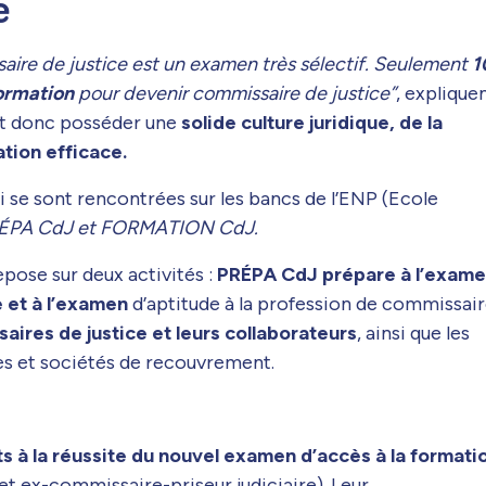
e
aire de justice est un examen très sélectif. Seulement
1
formation
pour devenir commissaire de justice”
, explique
ent donc posséder une
solide culture juridique, de la
ation efficace.
ui se sont rencontrées sur les bancs de l’ENP (Ecole
ÉPA CdJ et FORMATION CdJ.
pose sur deux activités :
PRÉPA CdJ prépare à l’exam
e et à l’examen
d’aptitude à la profession de commissai
res de justice et leurs collaborateurs
, ainsi que les
es et sociétés de recouvrement.
 à la réussite du nouvel examen d’accès à la formati
 et ex-commissaire-priseur judiciaire). Leur