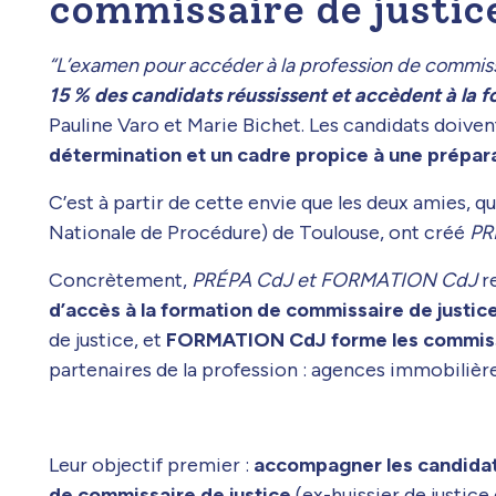
commissaire de justic
“L’examen pour accéder à la profession de commiss
15 % des candidats réussissent et accèdent à la 
Pauline Varo et Marie Bichet. Les candidats doiv
détermination et un cadre propice à une prépar
C’est à partir de cette envie que les deux amies, q
Nationale de Procédure) de Toulouse, ont créé
PR
Concrètement,
PRÉPA CdJ et FORMATION CdJ
re
d’accès à la formation de commissaire de justic
de justice, et
FORMATION CdJ forme les commissai
partenaires de la profession : agences immobilièr
Leur objectif premier :
accompagner les candidats
de commissaire de justice
(ex-huissier de justice