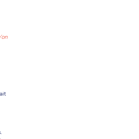
u’on
ait
.