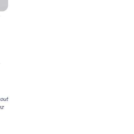
tout
ez