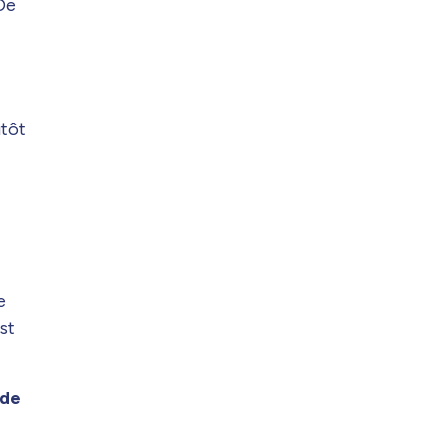
 De
utôt
e
st
 de