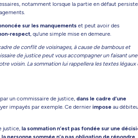
essaires, notamment lorsque la partie en défaut persiste
gagements.
prononcée sur les manquements
et peut avoir des
 non-respect
, qu’une simple mise en demeure.
cadre de conflit de voisinages, à cause de bambous et
issaire de justice peut vous accompagner un faisant une
re voisin. La sommation lui rappellera les textes légaux 
sé par un commissaire de justice,
dans le cadre d’une
loyer impayés par exemple. Ce dernier
impose
au débite
 justice,
la sommation n’est pas fondée sur une décis
t
la personne sommée n’a pas obligation de répondre
.