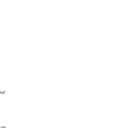
ur
cer