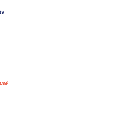
tte
usé