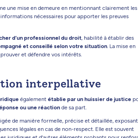
ême une mise en demeure en mentionnant clairement les
s informations nécessaires pour apporter les preuves
her d’un professionnel du droit
, habilité à établir des
mpagné et conseillé selon votre situation
. La mise en
prouver et défendre vos intérêts.
ion interpellative
ridique
également
établie par un huissier de justice
po
 réponse ou une réaction
de sa part.
gée de manière formelle, précise et détaillée, exposant
quences légales en cas de non-respect. Elle est souvent
es juridiques et d'autres éléments probants pour renfor