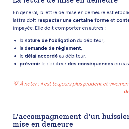
La lettre de mise en demeure
En général, la lettre de mise en demeure est établi
lettre doit
respecter une certaine forme
et
conte
impayée. Elle doit comporter en autres :
la
nature de l’obligation
du débiteur,
la
demande de règlement
,
le
délai accordé
au débiteur,
prévenir
le débiteur
des conséquences
en cas
💡 À noter : il est toujours plus prudent et vivement
de
L’accompagnement d’un huissier 
mise en demeure