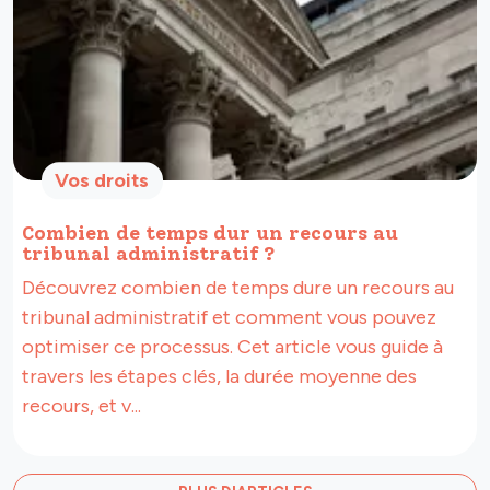
Vos droits
Combien de temps dur un recours au
tribunal administratif ?
Découvrez combien de temps dure un recours au
tribunal administratif et comment vous pouvez
optimiser ce processus. Cet article vous guide à
travers les étapes clés, la durée moyenne des
recours, et v...